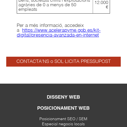
béns, societats civils i explotacions
12.000
agràries de 0 a menys de 50
€
empleats
Per a més informació, accedeix
a
https://www.acelerapyme.gob.es/kit-
digital/presencia-avanzada-en-internet
CONTACTA'NS o SOL·LICITA PRESSUPOST
DISSENY WEB
POSICIONAMENT WEB
Posicionament SEO / SEM
Especial negocis locals